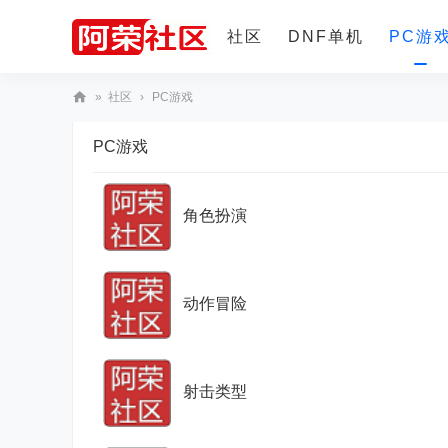
社区
DNF单机
PC游
»
社区
›
PC游戏
更多
阿
PC游戏
荣
社
区
角色扮演
动作冒险
射击类型