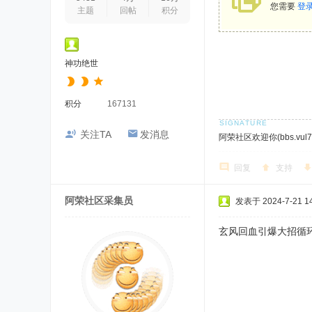
您需要
登
主题
回帖
积分
神功绝世
积分
167131
关注TA
发消息
阿荣社区欢迎你(bbs.vul7.
回复
支持
阿荣社区采集员
发表于 2024-7-21 14
玄风回血引爆大招循