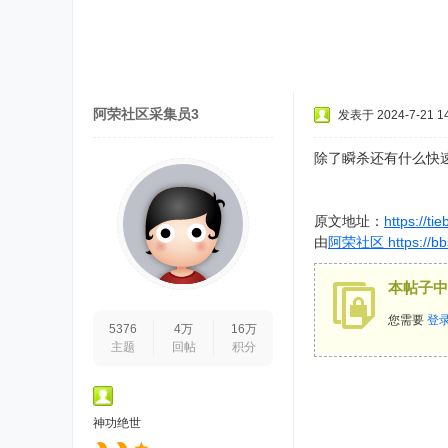
阿荣社区采集员3
发表于 2024-7-21 14
除了瞬杀还有什么快
原文地址：
https://t
由
阿荣社区 https://bbs
本帖子中
您需要
登
5376
4万
16万
主题
回帖
积分
神功绝世