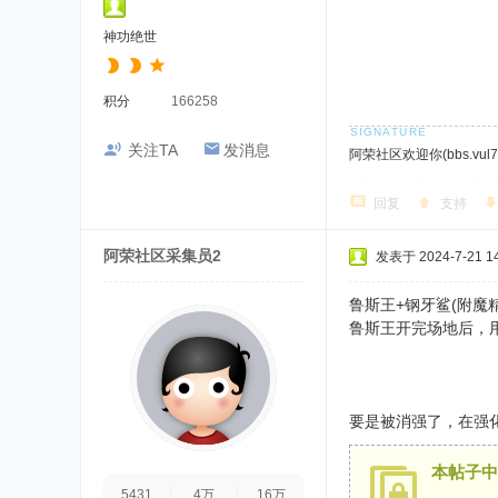
神功绝世
积分
166258
关注TA
发消息
阿荣社区欢迎你(bbs.vul7.
回复
支持
阿荣社区采集员2
发表于 2024-7-21 14
鲁斯王+钢牙鲨(附魔精
鲁斯王开完场地后，
要是被消强了，在强
本帖子中
5431
4万
16万