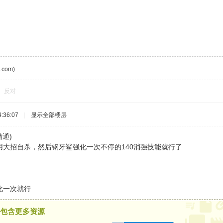
com)
反对
:36:07
|
显示全部楼层
通)
用大招自杀，然后钢牙鲨强化一次不停的140消强技能就行了
化一次就行
包含更多资源