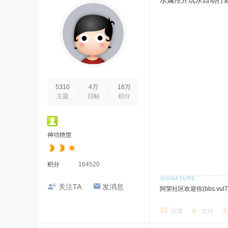
水属性开玩水自动打
5310
4万
16万
主题
回帖
积分
神功绝世
积分
164520
关注TA
发消息
阿荣社区欢迎你(bbs.vul7.
回复
支持