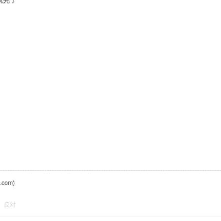
就完了
com)
反对