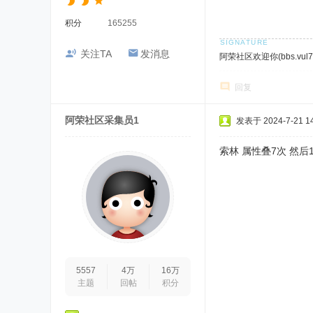
积分
165255
关注TA
发消息
阿荣社区欢迎你(bbs.vul7.
回复
阿荣社区采集员1
发表于 2024-7-21 14
索林 属性叠7次 然后
5557
4万
16万
主题
回帖
积分