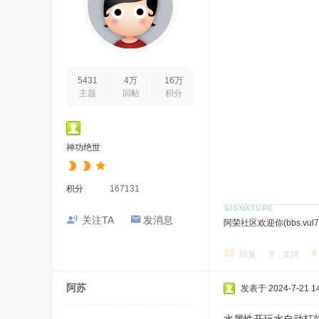
5431
4万
16万
主题
回帖
积分
神功绝世
积分
167131
关注TA
发消息
阿荣社区欢迎你(bbs.vul7.
回复
支持
阿苏
发表于 2024-7-21 14