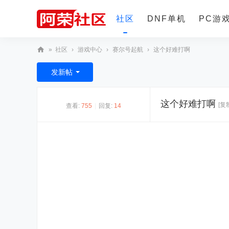
社区
DNF单机
PC游
»
社区
›
游戏中心
›
赛尔号起航
›
这个好难打啊
更多
阿
发新帖
荣
社
这个好难打啊
[复
查看:
755
|
回复:
14
区