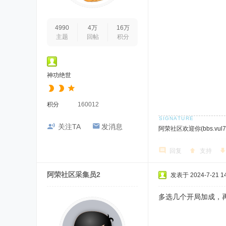
4990
4万
16万
主题
回帖
积分
神功绝世
积分
160012
关注TA
发消息
阿荣社区欢迎你(bbs.vul7.
回复
支持
阿荣社区采集员2
发表于 2024-7-21 14
多选几个开局加成，