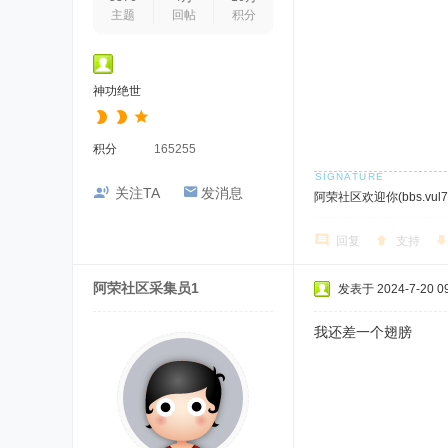
主题
回帖
积分
神功绝世
积分
165255
关注TA
发消息
阿荣社区欢迎你(bbs.vul7.
回复
支持
阿荣社区采集员1
发表于 2024-7-20 09
我还差一个翅膀