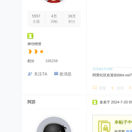
5557
4万
16万
主题
回帖
积分
神功绝世
积分
166258
关注TA
发消息
阿荣社区欢迎你(bbs.vul7.
回复
支持
阿苏
发表于 2024-7-20 09
本帖子中
您需要
登