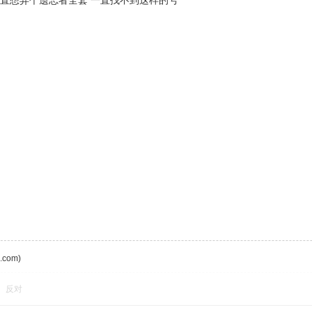
一直想弄个遗忘者全套 一直找不到这样的号
com)
反对