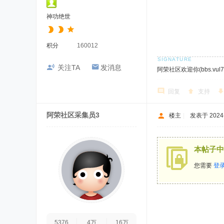
神功绝世
积分
160012
关注TA
发消息
阿荣社区欢迎你(bbs.vul7.
回复
支持
阿荣社区采集员3
楼主
|
发表于 2024-7
本帖子中
您需要
登
5376
4万
16万