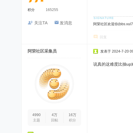
积分
165255
关注TA
发消息
阿荣社区欢迎你(bbs.vul7.
回复
阿荣社区采集员
发表于 2024-7-20 09
说真的这难度比抽up
4990
4万
16万
主题
回帖
积分