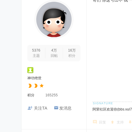
哥们 你这号出不 我
5376
4万
16万
主题
回帖
积分
神功绝世
积分
165255
关注TA
发消息
阿荣社区欢迎你(bbs.vul7.
回复
支持