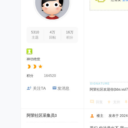
5310
4万
16万
主题
回帖
积分
神功绝世
积分
164520
关注TA
发消息
阿荣社区欢迎你(bbs.vul7.
回复
支持
阿荣社区采集员3
楼主
|
发表于 2024-7