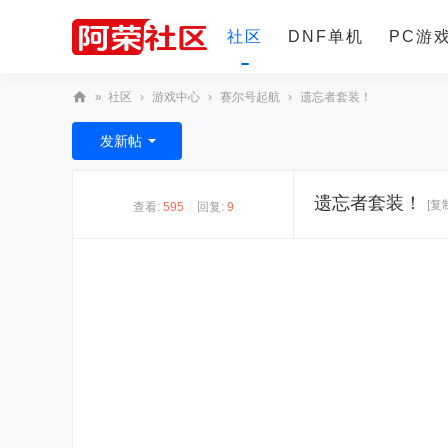
社区
DNF单机
PC游
»
社区
›
游戏中心
›
赛尔号起航
›
遗忘者套装！
更多
阿
发新帖
荣
社
遗忘者套装！
[复
查看:
595
|
回复:
9
区