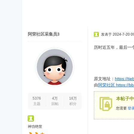
阿荣社区采集员3
发表于 2024-7-20 09
历时近五年，最后一
原文地址：
https://t
由
阿荣社区 https://bbs
本帖子中
5376
4万
16万
主题
回帖
积分
您需要
登
神功绝世