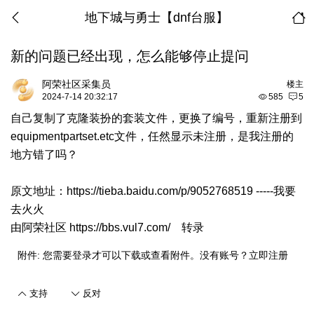
地下城与勇士【dnf台服】
新的问题已经出现，怎么能够停止提问
阿荣社区采集员
楼主
2024-7-14 20:32:17
585
5
自己复制了克隆装扮的套装文件，更换了编号，重新注册到
equipmentpartset.etc文件，任然显示未注册，是我注册的
地方错了吗？
原文地址：
https://tieba.baidu.com/p/9052768519
-----我要
去火火
由
阿荣社区 https://bbs.vul7.com/
转录
附件:
您需要
登录
才可以下载或查看附件。没有账号？
立即注册
支持
反对