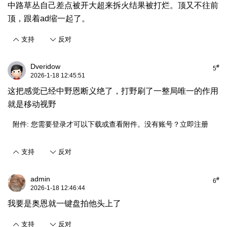
中路草丛自己差点被开大超来拆火结果被打烂。顶又不往前
顶，跟着ad缩一起了。
支持
反对
Dveridow
#
5
2026-1-18 12:45:51
这把感觉已经中野恩断义绝了，打野刷了一整局唯一的作用
就是移动视野
附件:
您需要
登录
才可以下载或查看附件。没有账号？
立即注册
支持
反对
admin
#
6
2026-1-18 12:46:44
我要是奥恩就一键盘拍他头上了
支持
反对