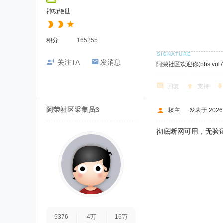
神功绝世
积分
165255
关注TA
发消息
阿荣社区欢迎你(bbs.vul7.
回复
支持
阿荣社区采集员3
楼主
|
发表于 2026-1
彻底断网可用，无验
5376
4万
16万