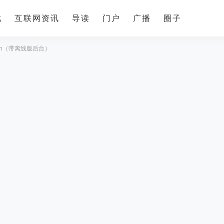
戏
互联网资讯
导读
门户
广播
圈子
wan（带离线版后台）