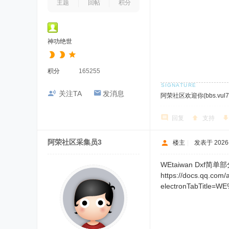
主题
回帖
积分
神功绝世
积分
165255
关注TA
发消息
阿荣社区欢迎你(bbs.vul7.
回复
支持
阿荣社区采集员3
楼主
|
发表于 2026-1
WEtaiwan Dxf简
https://docs.qq.c
electronTabTitl