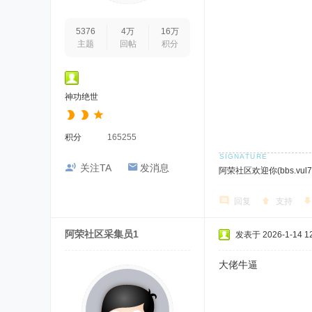
5376
4万
16万
主题
回帖
积分
神功绝世
积分
165255
关注TA
发消息
阿荣社区欢迎你(bbs.vul7.
回复
支持
阿荣社区采集员1
发表于 2026-1-14 12
大佬牛逼