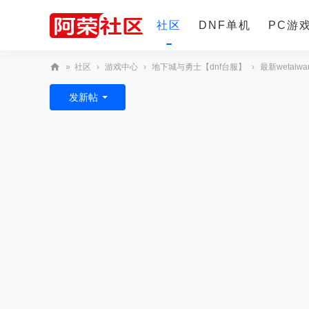
社区
DNF单机
PC游
»
社区
›
游戏中心
›
地下城与勇士【dnf台服】
›
最新wetai
更多
阿
发新帖
荣
社
区