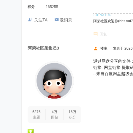
积分
165255
关注TA
发消息
阿荣社区欢迎你(bbs.vul7.
回复
阿荣社区采集员3
楼主
|
发表于 2026-1
通过网盘分享的文件：WEtai
链接: 网盘链接 提取码:
--来自百度网盘超级会
5376
4万
16万
主题
回帖
积分