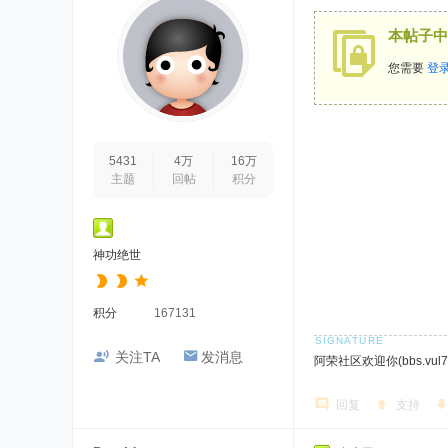
本帖子中
您需要
登
5431
4万
16万
主题
回帖
积分
神功绝世
积分
167131
关注TA
发消息
阿荣社区欢迎你(bbs.vul7.
回复
支持