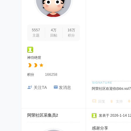
5557
4万
16万
主题
回帖
积分
神功绝世
积分
166258
关注TA
发消息
阿荣社区欢迎你(bbs.vul7.
回复
支持
阿荣社区采集员2
发表于 2026-1-14 12
感谢分享