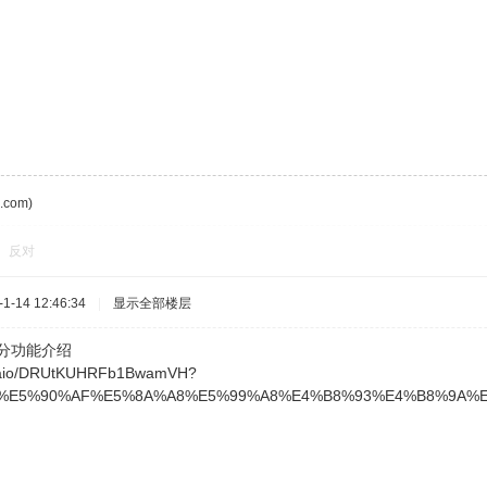
com)
反对
-14 12:46:34
|
显示全部楼层
单部分功能介绍
om/aio/DRUtKUHRFb1BwamVH?
e=WE%E5%90%AF%E5%8A%A8%E5%99%A8%E4%B8%93%E4%B8%9A%