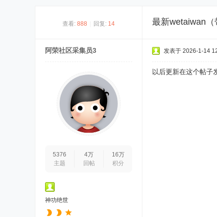
最新wetaiwa
查看:
888
|
回复:
14
阿荣社区采集员3
发表于 2026-1-14 12
以后更新在这个帖子
5376
4万
16万
主题
回帖
积分
神功绝世