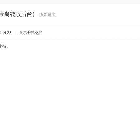
n（带离线版后台）
[复制链接]
:44:28
|
显示全部楼层
发布。