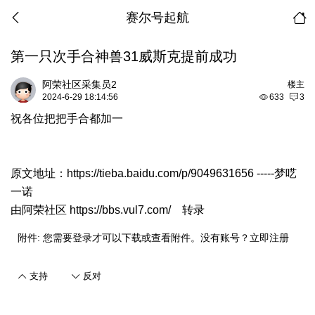
赛尔号起航
第一只次手合神兽31威斯克提前成功
阿荣社区采集员2
楼主
2024-6-29 18:14:56
633
3
祝各位把把手合都加一
原文地址：
https://tieba.baidu.com/p/9049631656
-----梦呓
一诺
由
阿荣社区 https://bbs.vul7.com/
转录
附件:
您需要
登录
才可以下载或查看附件。没有账号？
立即注册
支持
反对