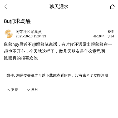
聊天灌水
8u们求骂醒
阿荣社区采集员
楼主
2025-10-13 15:04:33
1044
14
鼠鼠npy最近不想跟鼠鼠说话，有时候还透露出跟鼠鼠在一
起也不开心，今天就这样了，做几天朋友是什么意思啊
鼠鼠真的很喜欢他
附件:
您需要
登录
才可以下载或查看附件。没有账号？
立即注册
支持
反对