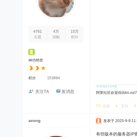
4761
4万
15万
主题
回帖
积分
神功绝世
积分
153894
关注TA
发消息
阿荣社区欢迎你(bbs.vul7.
回复
支持
arong
发表于 2025-9-9 11:
有些版本的服务器I