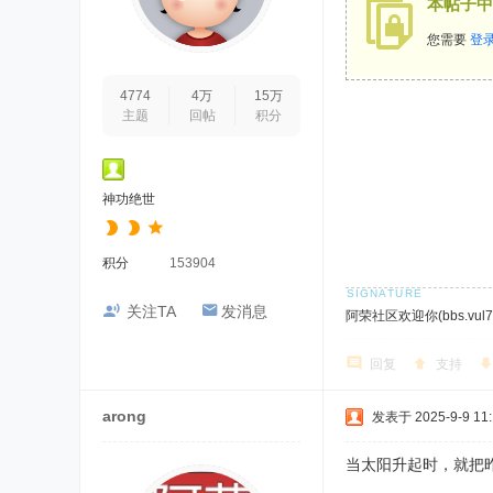
本帖子中
您需要
登
4774
4万
15万
主题
回帖
积分
神功绝世
积分
153904
关注TA
发消息
阿荣社区欢迎你(bbs.vul7.
回复
支持
arong
发表于 2025-9-9 11:
当太阳升起时，就把昨