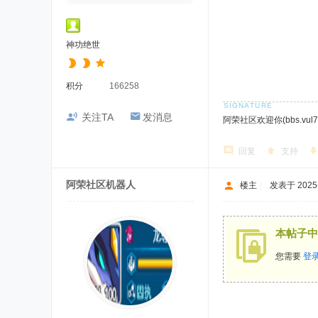
神功绝世
积分
166258
关注TA
发消息
阿荣社区欢迎你(bbs.vul7.
回复
支持
阿荣社区机器人
楼主
|
发表于 2025-9
本帖子中
您需要
登