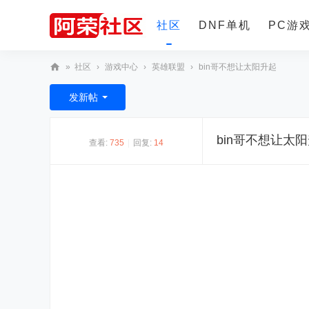
社区
DNF单机
PC游
»
社区
›
游戏中心
›
英雄联盟
›
bin哥不想让太阳升起
更多
阿
发新帖
荣
社
bin哥不想让太
查看:
735
|
回复:
14
区