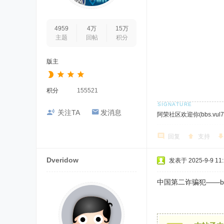
4959
4万
15万
主题
回帖
积分
版主
积分
155521
关注TA
发消息
阿荣社区欢迎你(bbs.vul7.
回复
支持
Dveridow
发表于 2025-9-9 11:
中国第二诈骗犯——bi