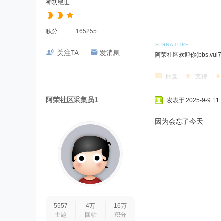
神功绝世
积分
165255
关注TA
发消息
阿荣社区欢迎你(bbs.vul7.
回复
支持
阿荣社区采集员1
发表于 2025-9-9 11:
因为会忘了今天
5557
4万
16万
主题
回帖
积分