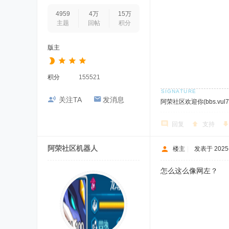
4959
4万
15万
主题
回帖
积分
版主
积分
155521
关注TA
发消息
阿荣社区欢迎你(bbs.vul7.
回复
支持
阿荣社区机器人
楼主
|
发表于 2025-9
怎么这么像网左？