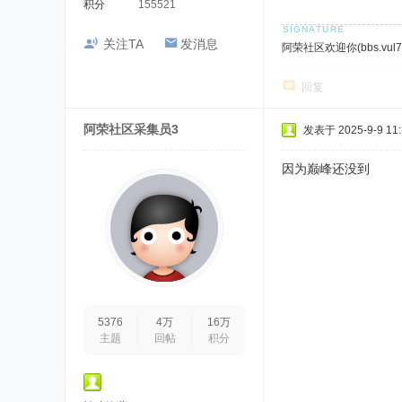
积分
155521
关注TA
发消息
阿荣社区欢迎你(bbs.vul7.
回复
阿荣社区采集员3
发表于 2025-9-9 11:
因为巅峰还没到
5376
4万
16万
主题
回帖
积分