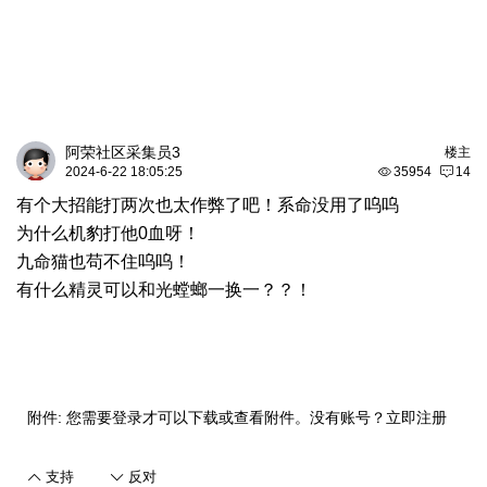
阿荣社区采集员3
楼主
2024-6-22 18:05:25
35954
14
有个大招能打两次也太作弊了吧！系命没用了呜呜
为什么机豹打他0血呀！
九命猫也苟不住呜呜！
有什么精灵可以和光螳螂一换一？？！
附件:
您需要
登录
才可以下载或查看附件。没有账号？
立即注册
支持
反对