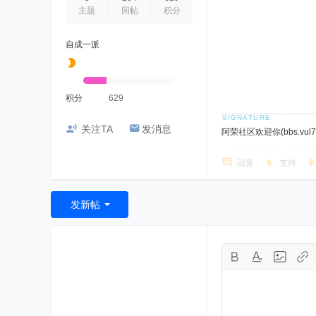
主题
回帖
积分
自成一派
积分
629
关注TA
发消息
阿荣社区欢迎你(bbs.vul7.
回复
支持
发新帖