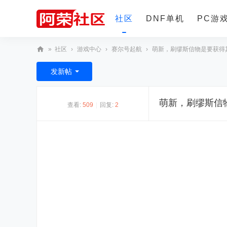
社区
DNF单机
PC游
»
社区
›
游戏中心
›
赛尔号起航
›
萌新，刷缪斯信物是要获得其
更多
阿
发新帖
荣
社
萌新，刷缪斯信
查看:
509
|
回复:
2
区