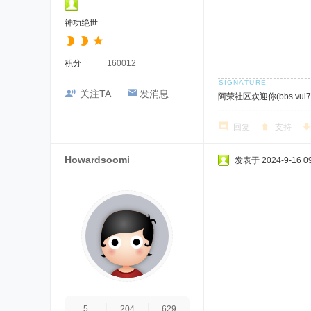
神功绝世
积分
160012
关注TA
发消息
阿荣社区欢迎你(bbs.vul7.
回复
支持
Howardsoomi
发表于 2024-9-16 09
5
204
629