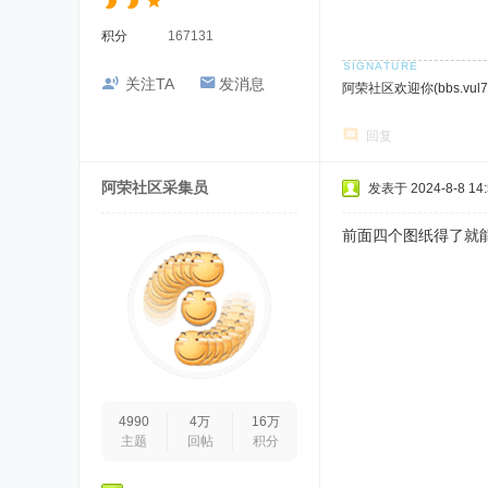
积分
167131
关注TA
发消息
阿荣社区欢迎你(bbs.vul7.
回复
阿荣社区采集员
发表于 2024-8-8 14:
前面四个图纸得了就
4990
4万
16万
主题
回帖
积分