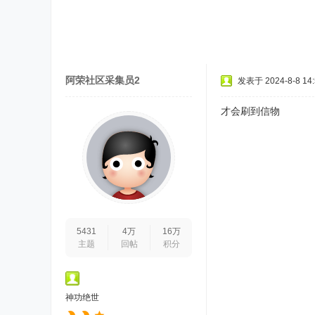
阿荣社区采集员2
发表于 2024-8-8 14:
才会刷到信物
5431
4万
16万
主题
回帖
积分
神功绝世