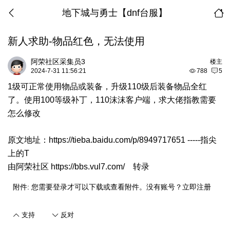
地下城与勇士【dnf台服】
新人求助-物品红色，无法使用
阿荣社区采集员3
楼主
2024-7-31 11:56:21
788
5
1级可正常使用物品或装备，升级110级后装备物品全红
了。使用100等级补丁，110沫沫客户端，求大佬指教需要
怎么修改
原文地址：
https://tieba.baidu.com/p/8949717651
-----指尖
上的T
由
阿荣社区 https://bbs.vul7.com/
转录
附件:
您需要
登录
才可以下载或查看附件。没有账号？
立即注册
支持
反对