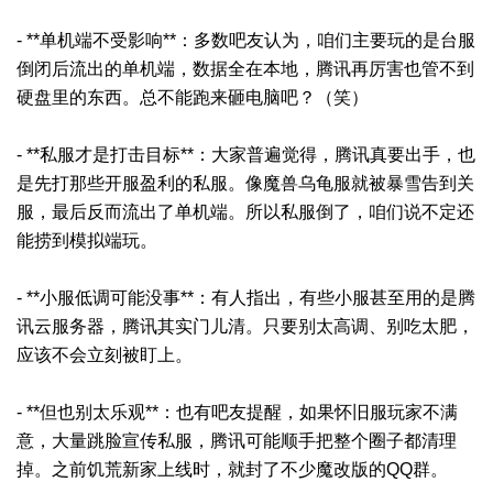
- **单机端不受影响**：多数吧友认为，咱们主要玩的是台服
倒闭后流出的单机端，数据全在本地，腾讯再厉害也管不到
硬盘里的东西。总不能跑来砸电脑吧？（笑）
- **私服才是打击目标**：大家普遍觉得，腾讯真要出手，也
是先打那些开服盈利的私服。像魔兽乌龟服就被暴雪告到关
服，最后反而流出了单机端。所以私服倒了，咱们说不定还
能捞到模拟端玩。
- **小服低调可能没事**：有人指出，有些小服甚至用的是腾
讯云服务器，腾讯其实门儿清。只要别太高调、别吃太肥，
应该不会立刻被盯上。
- **但也别太乐观**：也有吧友提醒，如果怀旧服玩家不满
意，大量跳脸宣传私服，腾讯可能顺手把整个圈子都清理
掉。之前饥荒新家上线时，就封了不少魔改版的QQ群。