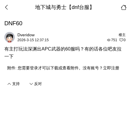
地下城与勇士【dnf台服】
DNF60
Dveridow
楼主
2026-3-15 12:37:15
751
0
有主打玩法深渊出APC武器的60服吗？有的话各位吧友拉
一下
附件:
您需要
登录
才可以下载或查看附件。没有账号？
立即注册
支持
反对