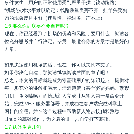
事件发生，用户的正常使用受到严重干扰（
被动跑路
）
“机场”技术水平难以确定
：线路质量良莠不齐，挂羊头卖狗
肉的现象屡见不鲜（
速度慢、掉线多、连不上
）
1.6 那么你到底要不要自建呢？
现在，你已经看到了机场的优势和风险，要用什么，就请各
位充分思考并自行决定。毕竟，最适合你的方案才是最好的
方案。
如果决定使用机场的话，现在，你可以关闭本文了。
如果你决定自建，那就请继续阅读后面的章节吧！！
总之，本文的目标就是成为零基础用户的知识起点，提供对
每一步充分的讲解和演示，清清楚楚（甚至
婆婆妈妈、絮絮
叨叨、啰啰嗦嗦
）的协助新人完成【
从输入第一条命令开
始，完成 VPS 服务器部署，并成功在客户端完成科学上
网
】的全程。并在这个过程中帮助新人逐步接触和熟悉
Linux 的基础操作，为之后的进一步自学打下基础。
1.7 题外啰嗦几句