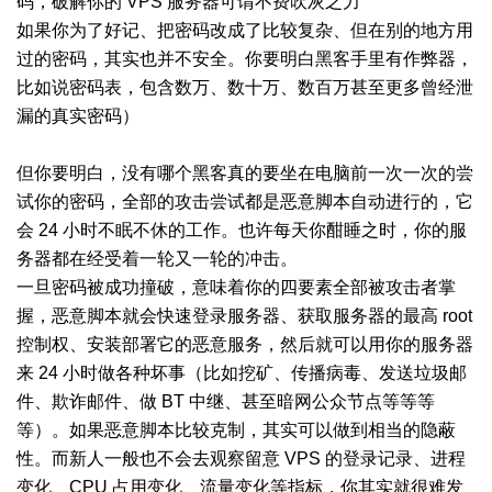
码，破解你的 VPS 服务器可谓不费吹灰之力
如果你为了好记、把密码改成了比较复杂、但在别的地方用
过的密码，其实也并不安全。你要明白黑客手里有作弊器，
比如说密码表，包含数万、数十万、数百万甚至更多曾经泄
漏的真实密码）
但你要明白，没有哪个黑客真的要坐在电脑前一次一次的尝
试你的密码，全部的攻击尝试都是恶意脚本自动进行的，它
会 24 小时不眠不休的工作。也许每天你酣睡之时，你的服
务器都在经受着一轮又一轮的冲击。
一旦密码被成功撞破，意味着你的四要素全部被攻击者掌
握，恶意脚本就会快速登录服务器、获取服务器的最高 root
控制权、安装部署它的恶意服务，然后就可以用你的服务器
来 24 小时做各种坏事（比如挖矿、传播病毒、发送垃圾邮
件、欺诈邮件、做 BT 中继、甚至暗网公众节点等等等
等）。如果恶意脚本比较克制，其实可以做到相当的隐蔽
性。而新人一般也不会去观察留意 VPS 的登录记录、进程
变化、CPU 占用变化、流量变化等指标，你其实就很难发