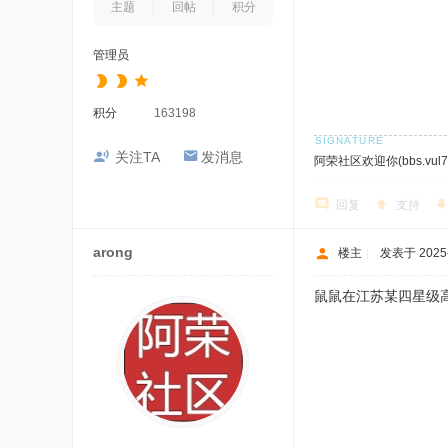
主题
回帖
积分
管理员
积分
163198
关注TA
发消息
阿荣社区欢迎你(bbs.vul7.
回复
支持
arong
楼主
|
发表于 2025-1
鼠鼠在江苏某四星级