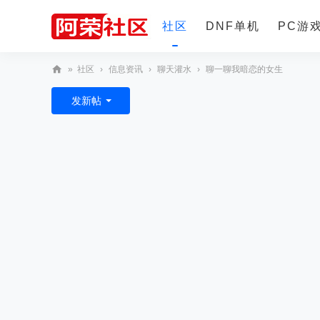
社区
DNF单机
PC游
»
社区
›
信息资讯
›
聊天灌水
›
聊一聊我暗恋的女生
更多
阿
发新帖
荣
社
区