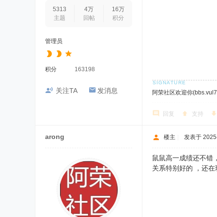
5313
4万
16万
主题
回帖
积分
管理员
积分
163198
关注TA
发消息
阿荣社区欢迎你(bbs.vul7.
回复
支持
arong
楼主
|
发表于 2025-1
鼠鼠高一成绩还不错
关系特别好的 ，还