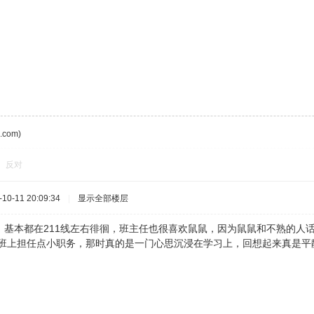
com)
反对
0-11 20:09:34
|
显示全部楼层
，基本都在211线左右徘徊，班主任也很喜欢鼠鼠，因为鼠鼠和不熟的人
在班上担任点小职务，那时真的是一门心思沉浸在学习上，回想起来真是平