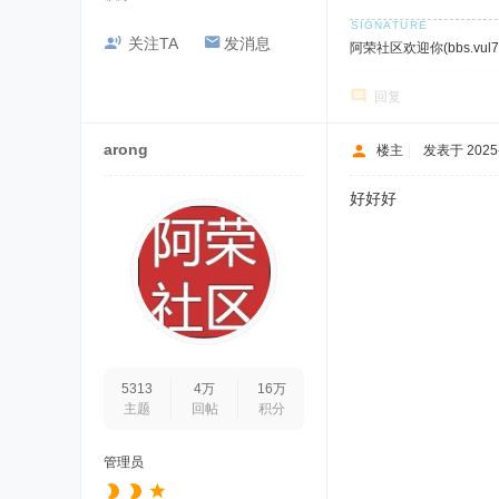
关注TA
发消息
阿荣社区欢迎你(bbs.vul7.
回复
arong
楼主
|
发表于 2025-1
好好好
5313
4万
16万
主题
回帖
积分
管理员