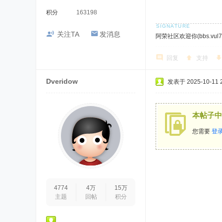
积分
163198
关注TA
发消息
阿荣社区欢迎你(bbs.vul7.
回复
支持
Dveridow
发表于 2025-10-11 2
本帖子中
您需要
登
4774
4万
15万
主题
回帖
积分