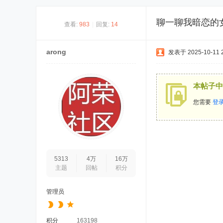
聊一聊我暗恋的
查看:
983
|
回复:
14
arong
发表于 2025-10-11 2
本帖子中
您需要
登
5313
4万
16万
主题
回帖
积分
管理员
积分
163198