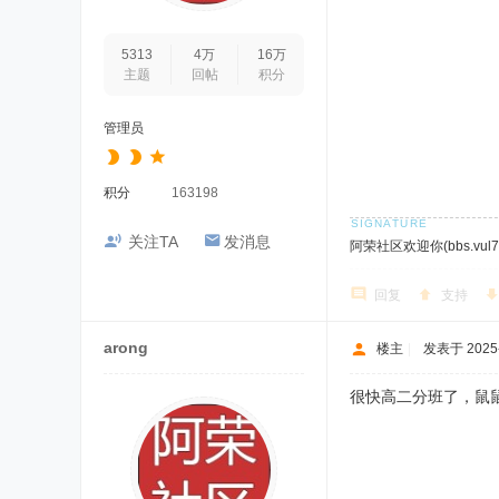
5313
4万
16万
主题
回帖
积分
管理员
积分
163198
关注TA
发消息
阿荣社区欢迎你(bbs.vul7.
回复
支持
arong
楼主
|
发表于 2025-1
很快高二分班了，鼠