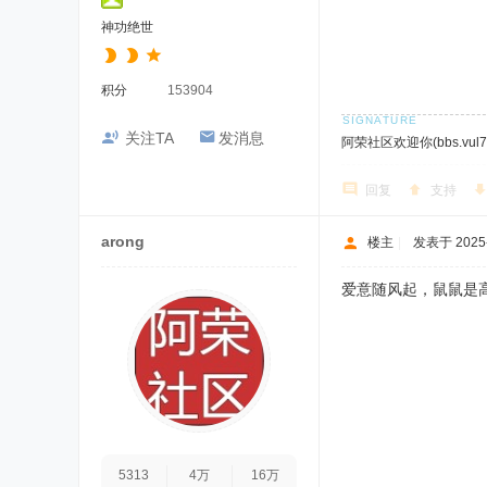
神功绝世
积分
153904
关注TA
发消息
阿荣社区欢迎你(bbs.vul7.
回复
支持
arong
楼主
|
发表于 2025-1
爱意随风起，鼠鼠是高
5313
4万
16万