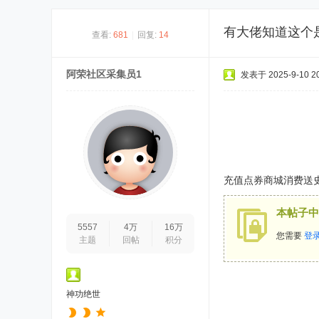
有大佬知道这个
查看:
681
|
回复:
14
阿荣社区采集员1
发表于 2025-9-10 20
充值点券商城消费送
本帖子中
5557
4万
16万
您需要
登
主题
回帖
积分
神功绝世