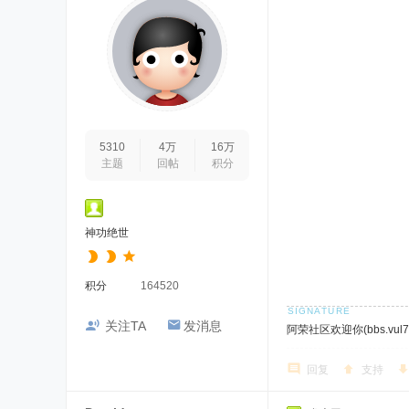
5310
4万
16万
主题
回帖
积分
神功绝世
积分
164520
关注TA
发消息
阿荣社区欢迎你(bbs.vul7.
回复
支持