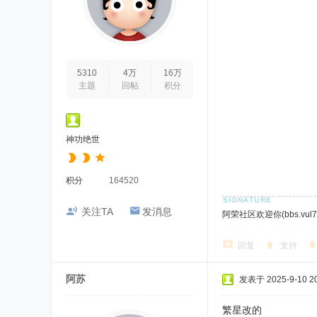
5310
4万
16万
主题
回帖
积分
神功绝世
积分
164520
关注TA
发消息
阿荣社区欢迎你(bbs.vul7.
回复
支持
阿苏
发表于 2025-9-10 20
繁星改的