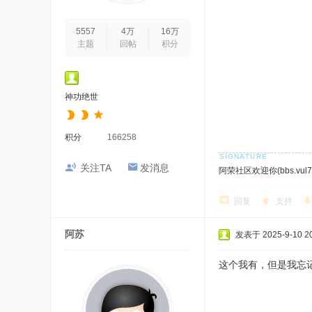
5557
4万
16万
主题
回帖
积分
神功绝世
积分
166258
关注TA
发消息
阿荣社区欢迎你(bbs.vul7.
回复
支持
阿苏
发表于 2025-9-10 20
这个我有，但是我忘