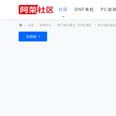
社区
DNF单机
PC游
»
社区
›
游戏中心
›
地下城与勇士【dnf台服】
›
有大佬知道
更多
阿
发新帖
荣
社
区