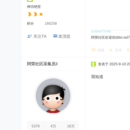
神功绝世
积分
166258
关注TA
发消息
阿荣社区欢迎你(bbs.vul7.
回复
支持
阿荣社区采集员3
发表于 2025-9-10 20
我知道
5376
4万
16万