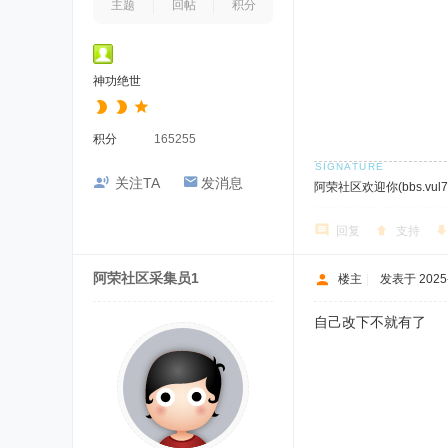
主题
回帖
积分
神功绝世
积分
165255
关注TA
发消息
阿荣社区欢迎你(bbs.vul7.
回复
支持
阿荣社区采集员1
楼主
|
发表于 2025-9
自己改下不就有了