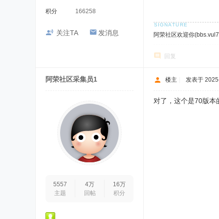
积分
166258
关注TA
发消息
阿荣社区欢迎你(bbs.vul7.
回复
阿荣社区采集员1
楼主
|
发表于 2025-9
对了，这个是70版
5557
4万
16万
主题
回帖
积分