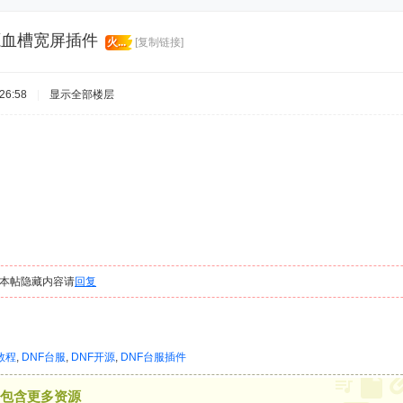
开源血槽宽屏插件
火...
[复制链接]
26:58
|
显示全部楼层
本帖隐藏内容请
回复
教程
,
DNF台服
,
DNF开源
,
DNF台服插件
包含更多资源