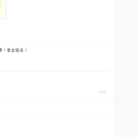
季！拿走留名！
举报