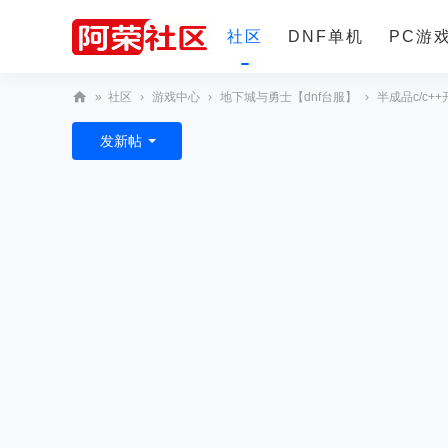
社区
DNF单机
PC游
»
社区
›
游戏中心
›
地下城与勇士【dnf台服】
›
半成品c/c+
更多
阿
发新帖
荣
社
区