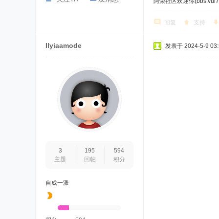
阿荣社区欢迎你(bbs.vul7.
回复
支持
Ilyiaamode
发表于 2024-5-9 03:
3
195
594
主题
回帖
积分
自成一派