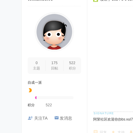
0
175
522
主题
回帖
积分
自成一派
积分
522
关注TA
发消息
阿荣社区欢迎你(bbs.vul7.
回复
支持