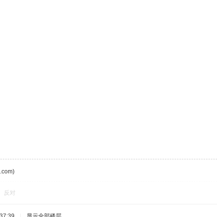
com)
反对
37:39
|
显示全部楼层