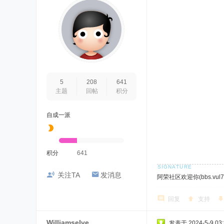
5
208
641
主题
回帖
积分
自成一派
积分
641
关注TA
发消息
阿荣社区欢迎你(bbs.vul7.
回复
支持
Williamselve
发表于 2024-5-9 03: