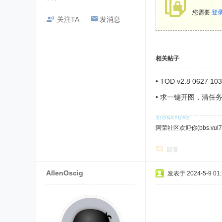
您需要
登
关注TA
发消息
相关帖子
•
TOD v2.8 0627 1
•
求一键开图，清任
阿荣社区欢迎你(bbs.vul7.
回复
AllenOscig
发表于 2024-5-9 01: