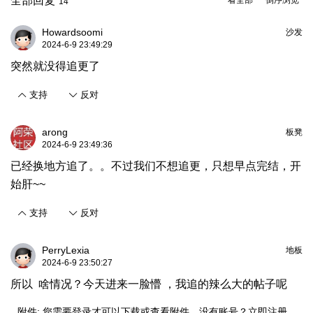
全部回复
看全部
倒序浏览
14
Howardsoomi
沙发
2024-6-9 23:49:29
突然就没得追更了
支持
反对
arong
板凳
2024-6-9 23:49:36
已经换地方追了。。不过我们不想追更，只想早点完结，开
始肝~~
支持
反对
PerryLexia
地板
2024-6-9 23:50:27
所以 啥情况？今天进来一脸懵 ，我追的辣么大的帖子呢
附件:
您需要
登录
才可以下载或查看附件。没有账号？
立即注册