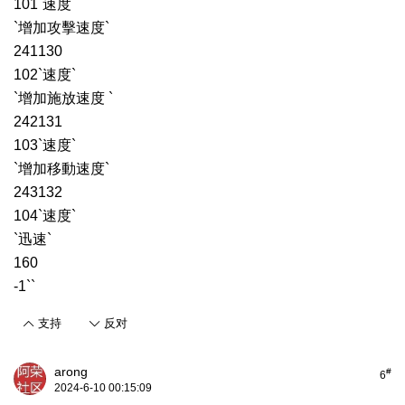
101`速度`
`增加攻擊速度`
241130
102`速度`
`增加施放速度 `
242131
103`速度`
`增加移動速度`
243132
104`速度`
`迅速`
160
-1``
支持
反对
arong
#
6
2024-6-10 00:15:09