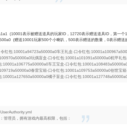
340a1a1 (10001表示被赠送道具的玩家ID，12720表示赠送道具ID，
207a500a0 (赠送10001玩家500个小喇叭，500表示赠送的数量，0表示
红包:10001a94723a50000a0车王礼盒-口令红包:10001a100967a5
a100970a50000a0玩偶盲盒-口令红包:10001a101091a50000a0机甲礼包
10001a106775a50000a0车王宝盒-口令红包:10001a108483a500
a109719a50000a0春雷宝箱-口令红包:10001a109753a50000a0创世宝箱
10001a127650a50000a0橘子盲盒-口令红包:10001a127748a50000a
rAuthority.yml
Uins：管理员，拥有游戏内最高权限，包括：