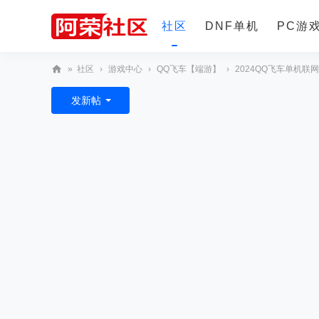
社区
DNF单机
PC游
»
社区
›
游戏中心
›
QQ飞车【端游】
›
2024QQ飞车单机联网
更多
阿
发新帖
荣
社
区