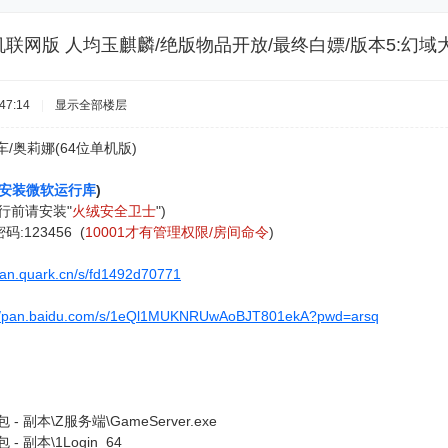
单机联网版 人均玉麒麟/绝版物品开放/最终白嫖/版本5:幻域
47:14
|
显示全部楼层
车/奥莉娜(64位单机版)
安装微软运行库
)
运行前请安装"
火绒安全卫士
")
码:123456 (
10001才有管理权限/房间命令
)
/pan.quark.cn/s/fd1492d70771
://pan.baidu.com/s/1eQl1MUKNRUwAoBJT801ekA?pwd=arsq
 副本\Z服务端\GameServer.exe
 副本\1Login_64