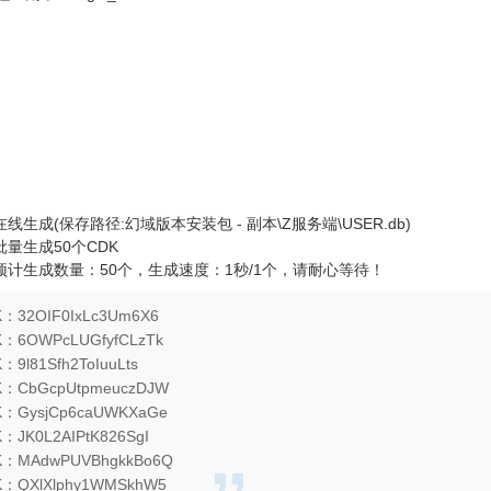
生成(保存路径:幻域版本安装包 - 副本\Z服务端\USER.db)
量生成50个CDK
预计生成数量：50个，生成速度：1秒/1个，请耐心等待！
32OIF0IxLc3Um6X6
6OWPcLUGfyfCLzTk
l81Sfh2ToIuuLts
CbGcpUtpmeuczDJW
GysjCp6caUWKXaGe
JK0L2AIPtK826SgI
：MAdwPUVBhgkkBo6Q
QXlXlphy1WMSkhW5