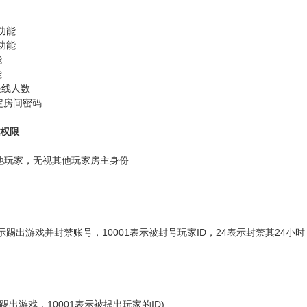
：
册功能
册功能
能
能
在线人数
指定房间密码
人权限
他玩家，无视其他玩家房主身份
：
 (kof表示踢出游戏并封禁账号，10001表示被封号玩家ID，24表示封禁其24
：
ick表示踢出游戏，10001表示被提出玩家的ID)