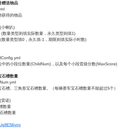
号赠送物品
ml
动获得的物品
D (小喇叭)
 #数量 (数量类型则填实际数量，永久类型则填1)
0 #期限(数量类型填0，永久填-1，期限则填实际小时数)
onfig.yml
的小段位数量(ChildNum)，以及每个小段晋级分数(MaxScore)
宝石槽数量
Num.yml
宝石槽、三角形宝石槽数量。（每辆赛车宝石槽数量不能超过5个）
 (雷诺)
石槽数量
形宝石槽数量
rFUg9ES6yny