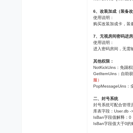
6、改装加成（装备改
使用说明：
购买改装加成卡，装
7、无视房间密码进房
使用说明：
进入密码房间，无需
其他权限：
NotKickUins
GetItemUins
服）
PopMessage
二、封号系统
封号系统可配合管理
库表字段：User.db -> U
IsBan字段值解释：
IsBan字段值大于