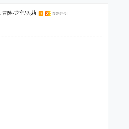
大冒险-龙车/奥莉
荐
火
[复制链接]