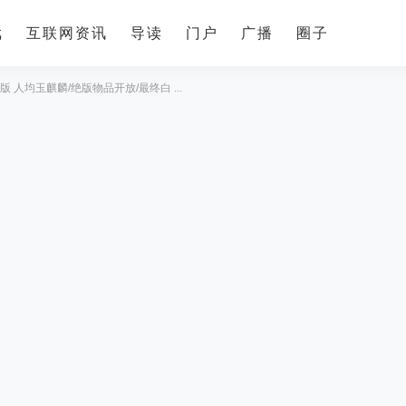
戏
互联网资讯
导读
门户
广播
圈子
版 人均玉麒麟/绝版物品开放/最终白 ...