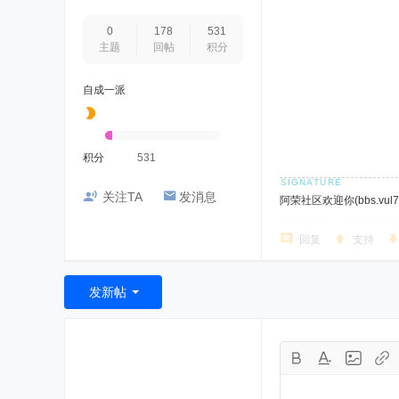
0
178
531
主题
回帖
积分
自成一派
积分
531
关注TA
发消息
阿荣社区欢迎你(bbs.vul7.
回复
支持
发新帖