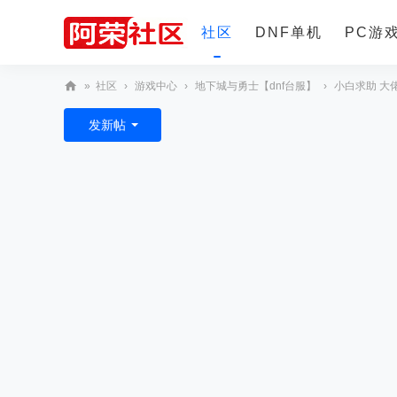
社区
DNF单机
PC游
»
社区
›
游戏中心
›
地下城与勇士【dnf台服】
›
小白求助 大
更多
阿
发新帖
荣
社
区