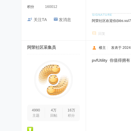
积分
160012
关注TA
发消息
阿荣社区欢迎你(bbs.vul7.
回复
阿荣社区采集员
楼主
|
发表于 2024-7
pvfUtility 你值得拥有
4990
4万
16万
主题
回帖
积分