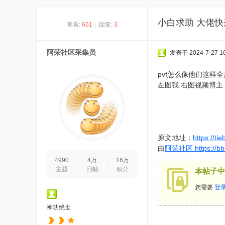
小白求助 大佬快
查看:
661
|
回复:
3
阿荣社区采集员
发表于 2024-7-27 16
pvf怎么像他们这样
左图我 右图视频博主
原文地址：
https://t
由
阿荣社区 https://bbs
4990
4万
16万
主题
回帖
积分
本帖子中
您需要
登
神功绝世