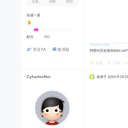
主题
回帖
积分
自成一派
积分
562
关注TA
发消息
阿荣社区欢迎你(bbs.vul7.
回复
支持
CyharlesHor
发表于 2024-9-18 01