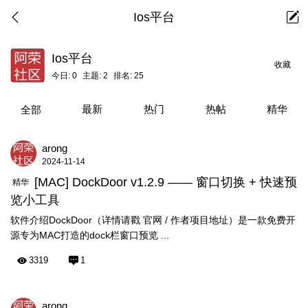
Ios平台
Ios平台
收藏
今日:
0
主题:
2
排名:
25
最新
热门
热帖
精华
全部
arong
2024-11-14
[MAC] DockDoor v1.2.9 —— 窗口切换 + 快速预
精华
览小工具
软件介绍DockDoor（详情请戳 官网 / 作者项目地址）是一款免费开
源专为MAC打造的dock栏窗口预览 ...
3319
1
arong