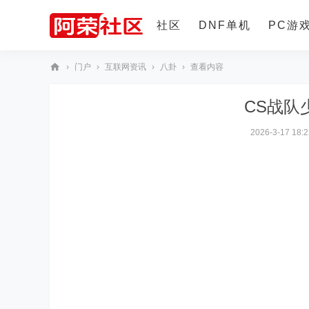
社区
DNF单机
PC游
›
门户
›
互联网资讯
›
八卦
›
查看内容
更多
阿
CS战队
荣
社
2026-3-17 18:2
区