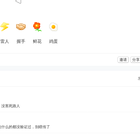
雷人
握手
鲜花
鸡蛋
邀请
分享
，没害死路人
速什么的都没验证过，别瞎传了