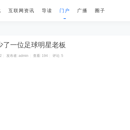
戏
互联网资讯
导读
门户
广播
圈子
少了一位足球明星老板
2
|
发布者:
admin
|
查看:
194
|
评论:
5